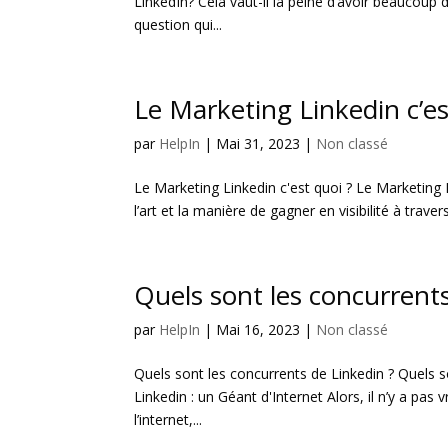
LinkedIn? Cela vaut-il la peine d’avoir beaucoup
question qui...
Le Marketing Linkedin c’es
par
HelpIn
|
Mai 31, 2023
|
Non classé
Le Marketing Linkedin c'est quoi ? Le Marketing L
l’art et la manière de gagner en visibilité à trav
Quels sont les concurrents
par
HelpIn
|
Mai 16, 2023
|
Non classé
Quels sont les concurrents de Linkedin ? Quels s
Linkedin : un Géant d'Internet Alors, il n’y a pa
l’internet,...