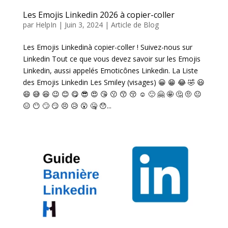
Les Emojis Linkedin 2026 à copier-coller
par
HelpIn
|
Juin 3, 2024
|
Article de Blog
Les Emojis Linkedinà copier-coller ! Suivez-nous sur
Linkedin Tout ce que vous devez savoir sur les Emojis
Linkedin, aussi appelés Emoticônes Linkedin. La Liste
des Emojis Linkedin Les Smiley (visages) 😀 😁 😂 🤣 😃
😄 😅 😆 😉 😊 😋 😎 😍 😘 😗 😙 😚 ☺️ 🙂 🤗 🤩 🤔 🤨 😐
😑 😶 🙄 😏 😣 😥 😮 🤐 😯...