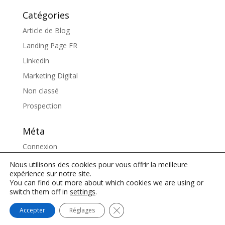
Catégories
Article de Blog
Landing Page FR
Linkedin
Marketing Digital
Non classé
Prospection
Méta
Connexion
Flux des publications
Nous utilisons des cookies pour vous offrir la meilleure
expérience sur notre site.
Flux des commentaires
You can find out more about which cookies we are using or
switch them off in
settings
.
Site de WordPress-FR
Fermer la bannière des cookies
Accepter
Réglages