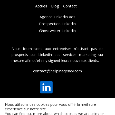
Accueil
Blog
Contact
Agence Linkedin Ads
Prospection Linkedin
Ghostwriter Linkedin
Nous fournissons aux entreprises n’attirant pas de
prospects sur Linkedin des services marketing sur
mesure afin qu’elles y signent leurs nouveaux clients.
contact@helpinagency.com
Nous utilisons des cookies pour vous offrir la meilleure
expérience sur notre site.
© HelpIn
–
Agence de Prospection Commerciale
et
You can find out more about which cookies we are using or