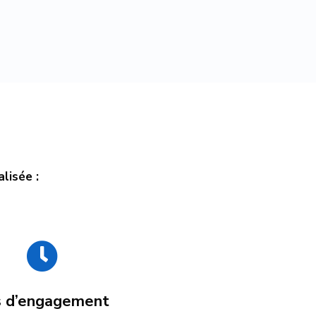
alisée :

s d’engagement