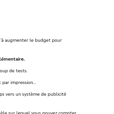
 qu’à augmenter le budget pour
plémentaire.
coup de tests.
ût par impression…
ps vers un système de publicité
ntèle sur lequel vous pouvez compter.