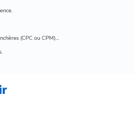
ience.
s enchères (CPC ou CPM)…
s.
ir