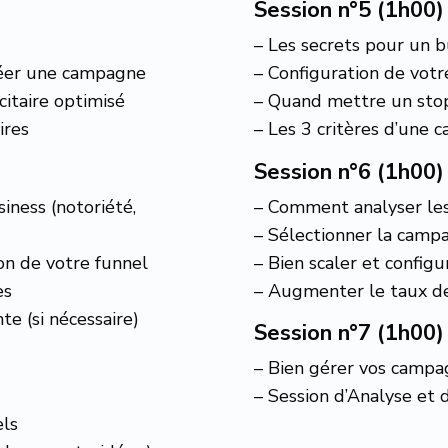
Session n°5 (1h00) 
– Les secrets pour un 
réer une campagne
– Configuration de vot
citaire optimisé
– Quand mettre un sto
ires
– Les 3 critères d’une 
Session n°6 (1h00) 
iness (notoriété,
– Comment analyser les
– Sélectionner la cam
on de votre funnel
– Bien scaler et configu
es
– Augmenter le taux de 
te (si nécessaire)
Session n°7 (1h00) 
– Bien gérer vos campa
–
Session d’Analyse et 
els