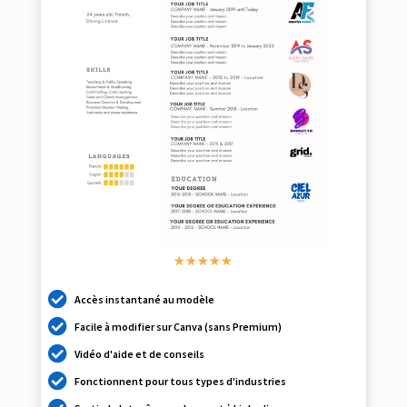
☆
☆
☆
☆
☆

Accès instantané au modèle

Facile à modifier sur Canva (sans Premium)

Vidéo d'aide et de conseils

Fonctionnent pour tous types d'industries