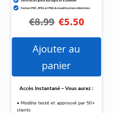

Sortir du lot grâce aux logos et à Linkedin

Format PDF, JPEG et PNG & modifications illimitées
€8
.99
€5
.50
Ajouter au
panier
Accès Instantané – Vous aurez :
• Modèle testé et approuvé par 50+
clients