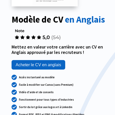
Modèle de CV 
en Anglais
Mettez en valeur votre carrière avec un CV en
Anglais approuvé par les recruteurs !
Acheter le CV en anglais

Accès instantané au modèle

Facile à modifier sur Canva (sans Premium)

Vidéo d'aide et de conseils

Fonctionnent pour tous types d'industries

Sortir du lot grâce aux logos et à Linkedin

Format PDF, JPEG et PNG & modifications illimitées