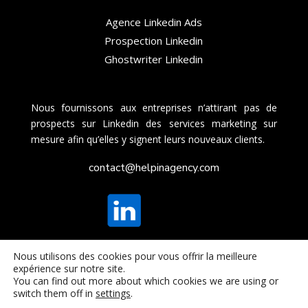
Agence Linkedin Ads
Prospection Linkedin
Ghostwriter Linkedin
Nous fournissons aux entreprises n’attirant pas de
prospects sur Linkedin des services marketing sur
mesure afin qu’elles y signent leurs nouveaux clients.
contact@helpinagency.com
Nous utilisons des cookies pour vous offrir la meilleure
expérience sur notre site.
© HelpIn
–
Agence de Prospection Commerciale
et
You can find out more about which cookies we are using or
Agence Linkedin Ads
switch them off in
settings
.
Mentions légales
–
Politique de confidentialité